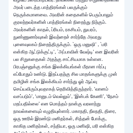
அவர் படைத்த பாத்திரங்கள் பலருக்கும்
நெருக்கமானவை. அவரின் கதைகளில் பெரும்பாலும்
குரலற்றவர்களின் பாத்திரங்கள் நிறைந்து நிற்கும்.
அவர்களின் காதல், ப்ரியம், ரகசியம், துயரம்,
நுண்ணுணர்வுகள் இவற்றைச் சார்ந்தே அவரது
புனைவுலகம் நிறைந்திருக்கும். `ஒரு மனுஷி’ , `மரி
என்கிற ஆட்டுக்குட்டி’, `அப்பாவின் வேஷ்டி’ என இவரின்
பல சிறுகதைகள் அதற்கு சாட்சியமாக உள்ளன.
பிரபஞ்சனுக்கு சங்க இலக்கியங்கள் மீதான ஈர்ப்பு
எப்போதும் உண்டு. இறப்பதற்கு சில மாதங்களுக்கு முன்
தமிழின் சங்க இலக்கியம் சார்ந்து ஓர் ஆய்வு
செய்யவிரும்புவதாகத் தெரிவித்திருந்தார். ‘வானம்
வசப்படும்’, ‘மானுடம் வெல்லும்’, ‘இன்பக் கேணி’, ‘நேசம்
மறப்பதில்லை’ என மொத்தம் நான்கு வரலாற்று
நாவல்களையும் எழுதியுள்ளார். மகாநதி, நீலநதி, திரை,
ஒரு ஊரில் இரண்டு மனிதர்கள், சித்தன் போக்கு,
காகித மனிதர்கள், சந்தியா, ஒரு மனிஷி, மரி என்கிற