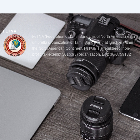
FETNA
FeTNA (Federation of Tamil Sangams of North America) is an
umbrella organization of Tamil Sangams that function within
the North American Continent. FeTNA is a registered, non-
profit, tax-exempt 501(c)(3) organization. EIN: 36-3759132