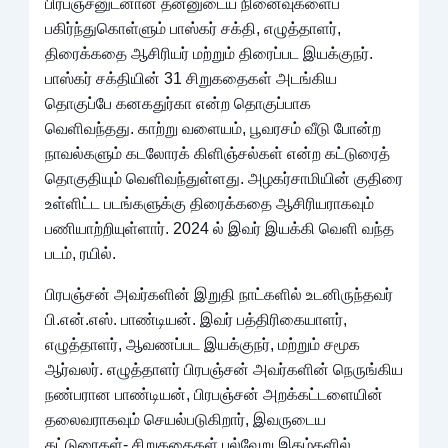
பிரபஞ்சனுடனான தன்னுடைய நினைவுகளைப்
பகிர்ந்துகொள்ளும் பாஸ்கர் சக்தி, எழுத்தாளர்,
திரைக்கதை ஆசிரியர் மற்றும் திரைப்பட இயக்குநர்.
பாஸ்கர் சக்தியின் 31 சிறுகதைகள் அடங்கிய
தொகுப்பே கனகதுர்கா என்ற தொகுப்பாக
வெளிவந்தது. காற்று வளையம், பூவரசம் வீடு போன்ற
நாவல்களும் கடலோரக் கிளிஞ்சல்கள் என்ற கட்டுரைத்
தொகுதியும் வெளிவந்துள்ளது. அழகர்சாமியின் குதிரை
உள்ளிட்ட படங்களுக்கு திரைக்கதை ஆசிரியராகவும்
பணியாற்றியுள்ளார். 2024 ல் இவர் இயக்கி வெளி வந்த
படம், ரயில்.
பிரபஞ்சன் அவர்களின் இறுதி நாட்களில் உடனிருந்தவர்
பி.என்.எஸ். பாண்டியன். இவர் பத்திரிகையாளர்,
எழுத்தாளர், ஆவணப்பட இயக்குநர், மற்றும் சமூக
ஆர்வலர். எழுத்தாளர் பிரபஞ்சன் அவர்களின் நெருங்கிய
நண்பரான பாண்டியன், பிரபஞ்சன் அறக்கட்டளையின்
தலைவராகவும் செயல்படுகிறார், இவருடைய
கட்டுரைகள்- சிறுகதைகள் பல்வேறு இதழ்களில்