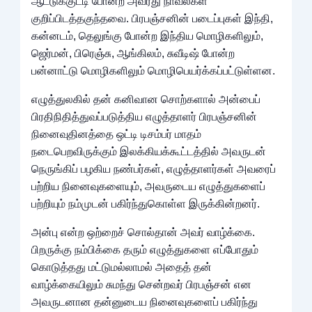
ஆட்டுக்குட்டி போன்ற அவரது நாவல்கள்
குறிப்பிடத்தகுந்தவை. பிரபஞ்சனின் படைப்புகள் இந்தி,
கன்னடம், தெலுங்கு போன்ற இந்திய மொழிகளிலும்,
ஜெர்மன், பிரெஞ்சு, ஆங்கிலம், சுவீடிஷ் போன்ற
பன்னாட்டு மொழிகளிலும் மொழிபெயர்க்கப்பட்டுள்ளன.
எழுத்துலகில் தன் கனிவான சொற்களால் அன்பைப்
பிரதிநிதித்துவப்படுத்திய எழுத்தாளர் பிரபஞ்சனின்
நினைவுதினத்தை ஒட்டி டிசம்பர் மாதம்
நடைபெறவிருக்கும் இலக்கியக்கூட்டத்தில் அவருடன்
நெருங்கிப் பழகிய நண்பர்கள், எழுத்தாளர்கள் அவரைப்
பற்றிய நினைவுகளையும், அவருடைய எழுத்துகளைப்
பற்றியும் நம்முடன் பகிர்ந்துகொள்ள இருக்கின்றனர்.
அன்பு என்ற ஒற்றைச் சொல்தான் அவர் வாழ்க்கை.
பிறருக்கு நம்பிக்கை தரும் எழுத்துகளை எப்போதும்
கொடுத்தது மட்டுமல்லாமல் அதைத் தன்
வாழ்க்கையிலும் சுமந்து சென்றவர் பிரபஞ்சன் என
அவருடனான தன்னுடைய நினைவுகளைப் பகிர்ந்து