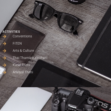
ACTIVITIES
Conventions
FiTEN
Arts & Culture
Thai Thamiz Kalvi Pani
Kural Theni
Ariviyal Theni