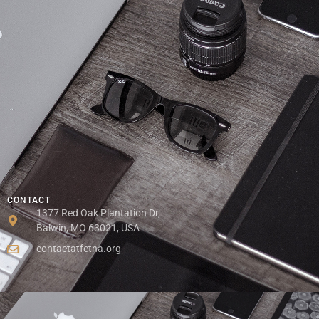
CONTACT
1377 Red Oak Plantation Dr,
Balwin, MO 63021, USA
contactatfetna.org