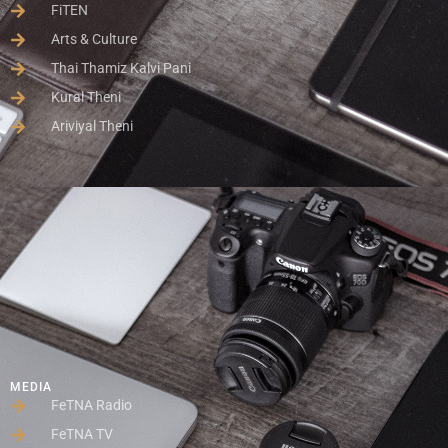
FiTEN
Arts & Culture
Thai Thamiz Kalvi Pani
Kural Theni
Ariviyal Theni
MEDIA
FeTNA Radio
FeTNA TV