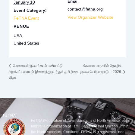
Email
January 10
contact@fetna.org
Event Category:
View Organizer Website
FeTNA Event
VENUE
USA
United States
கோவை மாநகரில் தொழில்
பேரவையும் இசைக்கடல் பண்பாட்டு
அறக்கட்டளையும் இணைந்து நடத்தும் தமிழிசை
முனைவோர் மாநாடு – 2026
விழா
FETNA
FeTNA (Federation of Tamil Sangams of North America) is an
umbrella organization of Tamil Sangams that function within
the North American Continent. FeTNA is a registered, non-