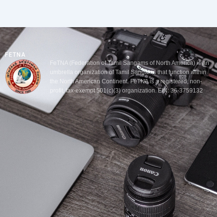
FETNA
FeTNA (Federation of Tamil Sangams of North America) is an
umbrella organization of Tamil Sangams that function within
the North American Continent. FeTNA is a registered, non-
profit, tax-exempt 501(c)(3) organization. EIN: 36-3759132