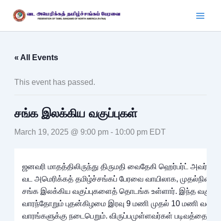
Skip
to
content
« All Events
This event has passed.
சங்க இலக்கிய வகுப்புகள்
March 19, 2025 @ 9:00 pm
-
10:00 pm
EDT
ஜனவரி மாதத்திலிருந்து திருமதி வைதேகி ஹெர்பர்ட் அவர்கள்,
வட அமெரிக்கத் தமிழ்ச்சங்கப் பேரவை வாயிலாக, முதல்நிலை
சங்க இலக்கிய வகுப்புகளைத் தொடங்க உள்ளார். இந்த வகுப்பு
வாரந்தோறும் புதன்கிழமை இரவு 9 மணி முதல் 10 மணி வரை,
வாரங்களுக்கு நடைபெறும். விருப்பமுள்ளவர்கள் படிவத்தை நிரப்