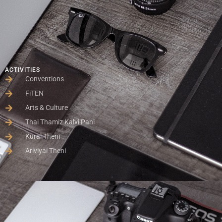
ACTIVITIES
Conventions
FiTEN
Arts & Culture
Thai Thamiz Kalvi Pani
Kural Theni
Ariviyal Theni